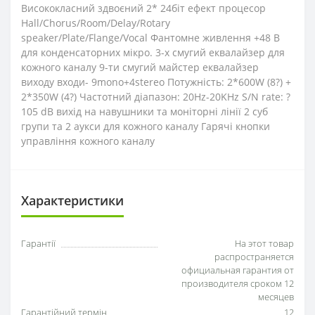
Висококласний здвоєний 2* 24біт ефект процесор
Hall/Chorus/Room/Delay/Rotary
speaker/Plate/Flange/Vocal Фантомне живлення +48 В
для конденсаторних мікро. 3-х смугий еквалайзер для
кожного каналу 9-ти смугий майстер еквалайзер
виходу входи- 9mono+4stereo Потужність: 2*600W (8?) +
2*350W (4?) Частотний діапазон: 20Hz-20KHz S/N rate: ?
105 dB вихід на навушники та моніторні лінії 2 суб
групи та 2 аукси для кожного каналу Гарячі кнопки
управління кожного каналу
Характеристики
Гарантії
На этот товар
распространяется
официальная гарантия от
производителя сроком 12
месяцев
Гарантійний термін
12