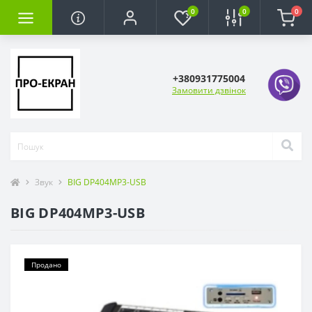
0
0
0
+380931775004
Замовити дзвінок
Звук
BIG DP404MP3-USB
BIG DP404MP3-USB
Продано