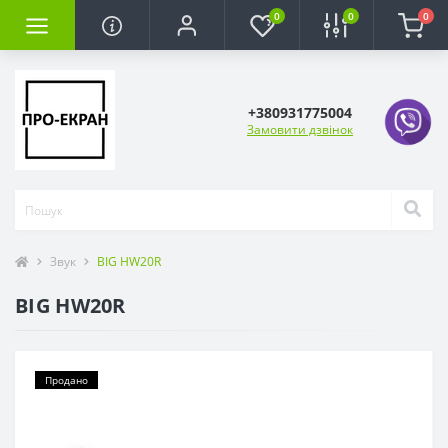
0
0
0
+380931775004
Замовити дзвінок
Звук
BIG HW20R
BIG HW20R
Продано