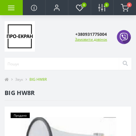
0
0
0
+380931775004
Замовити дзвінок
Звук
BIG HW8R
BIG HW8R
Продано