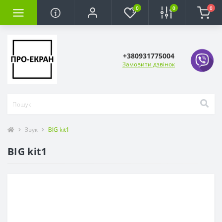
0
0
0
+380931775004
Замовити дзвінок
Звук
BIG kit1
BIG kit1