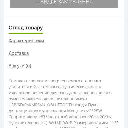
ШВИДКЕ ЗАМОВЛЕННЯ
Огляд товару
Характеристики
Доставка
Відгуки (0)
Комплект состоит из встраевоемого стенового
усилителя и 2-х стеновых акустических систем
Идеальное решение для ван,кухонь,салонов,релакс-
румов Усилитель дополнительно имеет
USB/SD/FM/MP3/AUX/BLUETOOTH входы Пульт
дистанционного управления Мощность:2*25W
Сопротивление:8? Частотный диапазон:20Hz-20KHz
Чувствительность (1W/1M):96dB Размер динамика : 125