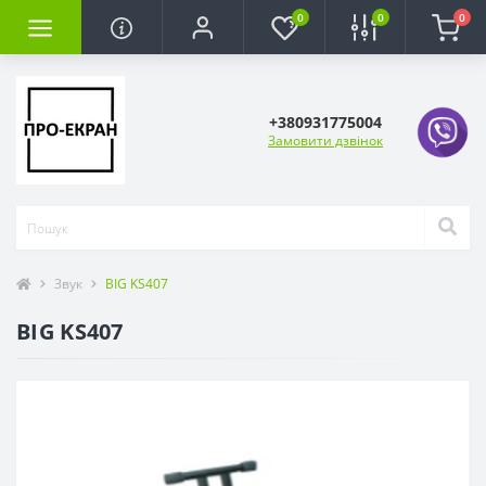
0
0
0
+380931775004
Замовити дзвінок
Звук
BIG KS407
BIG KS407