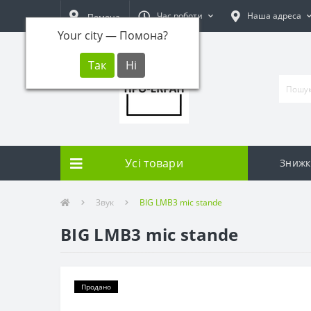
Час роботи
Наша адреса
Помона
Your city —
Помона
?
Усі товари
Знижк
Звук
BIG LMB3 mic stande
BIG LMB3 mic stande
Продано