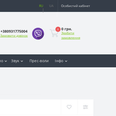
RU
UA
Особистий кабінет
0 грн.
0
+380931775004
Зробити
Замовити дзвінок
замовлення
ло
Звук
Прес-воли
Інфо