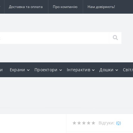
Доставка та оплата
Про компанію
Нам довіряють!
и
Екрани
Проектори
Інтерактив
Дошки
Світ
Відгуки:
(0)