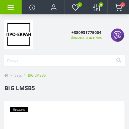
0
0
0
+380931775004
Замовити дзвінок
Звук
BIG LMSB5
BIG LMSB5
Продано