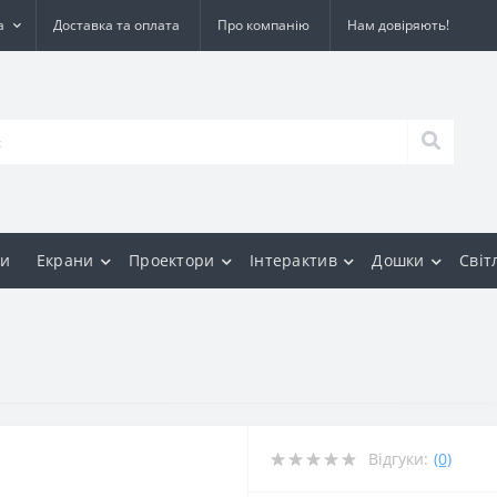
а
Доставка та оплата
Про компанію
Нам довіряють!
и
Екрани
Проектори
Інтерактив
Дошки
Світ
Відгуки:
(0)