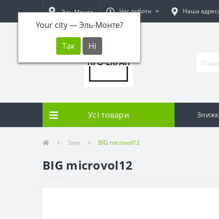
Час роботи
Наша адрес
Эль-Монте
Your city —
Эль-Монте
?
Усі товари
Знижк
Звук
BIG microvol12
BIG microvol12