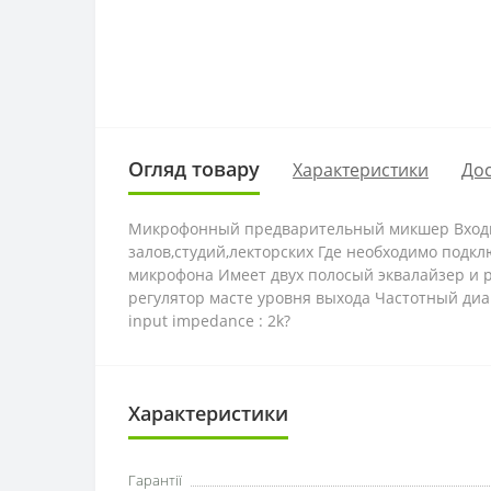
Огляд товару
Характеристики
Дос
Микрофонный предварительный микшер Входы
залов,студий,лекторских Где необходимо подк
микрофона Имеет двух полосый эквалайзер и 
регулятор масте уровня выхода Частотный диапаз
input impedance : 2k?
Характеристики
Гарантії