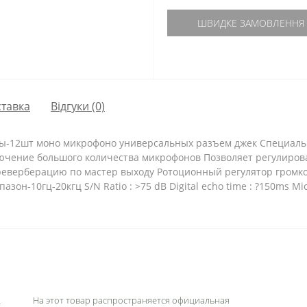
ШВИДКЕ ЗАМОВЛЕННЯ
тавка
Відгуки (0)
-12шт моно микрофоно универсальных разъем джек Специальн
лючение большого количества микрофонов Позволяет регулиров
реверберацию по мастер выходу Ротоционный регулятор громк
он-10гц-20кгц S/N Ratio : >75 dB Digital echo time : ?150ms Mic
На этот товар распространяется официальная