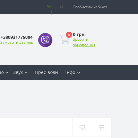
RU
UA
Особистий кабінет
0 грн.
0
+380931775004
Зробити
Замовити дзвінок
замовлення
ло
Звук
Прес-воли
Інфо