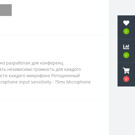
0
0
о разработан для конференц
ать независимо громкость для каждого
ости каждого микрофона Ротоционный
0
rophone input sensitivity : ?5mv Microphone