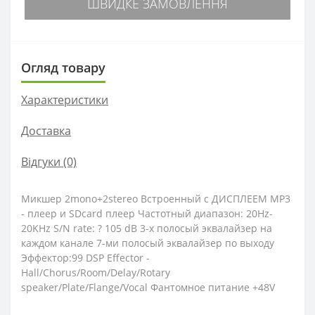
ШВИДКЕ ЗАМОВЛЕННЯ
Огляд товару
Характеристики
Доставка
Відгуки (0)
Микшер 2mono+2stereo Встроенный с ДИСПЛЕЕМ MP3
- плеер и SDcard плеер Частотный диапазон: 20Hz-
20KHz S/N rate: ? 105 dB 3-х полосый эквалайзер на
каждом канале 7-ми полосый эквалайзер по выходу
Эффектор:99 DSP Effector -
Hall/Chorus/Room/Delay/Rotary
speaker/Plate/Flange/Vocal Фантомное питание +48V