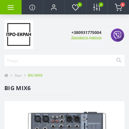
0
0
0
+380931775004
Замовити дзвінок
Звук
BIG MIX6
BIG MIX6