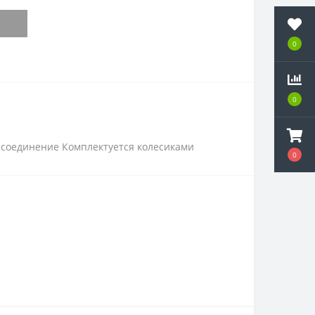
0
0
е соединение Комплектуется колесиками
0