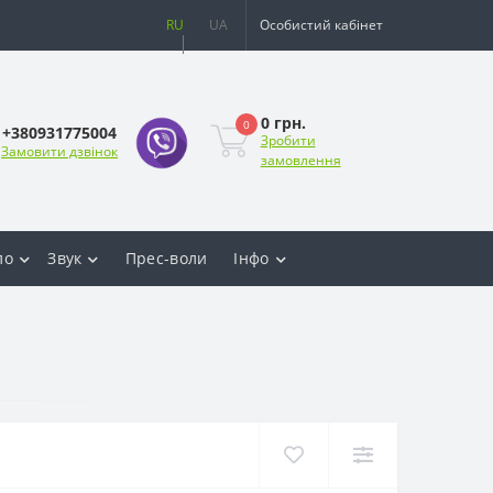
RU
UA
Особистий кабінет
0 грн.
0
+380931775004
Зробити
Замовити дзвінок
замовлення
ло
Звук
Прес-воли
Інфо