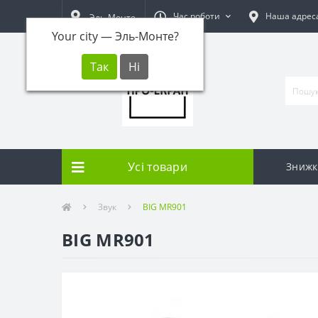
Час роботи
Наша адрес
Эль-Монте
Your city —
Эль-Монте
?
Усі товари
Знижк
Звук
BIG MR901
BIG MR901