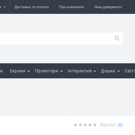
а
Доставка та оплата
Про компанію
Нам довіряють!
и
Екрани
Проектори
Інтерактив
Дошки
Світ
Відгуки:
(0)