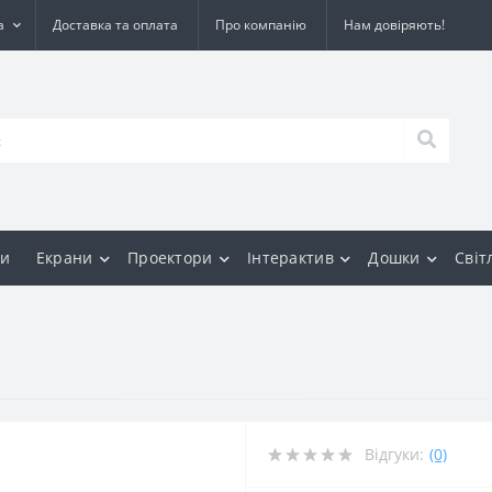
а
Доставка та оплата
Про компанію
Нам довіряють!
и
Екрани
Проектори
Інтерактив
Дошки
Світ
Відгуки:
(0)