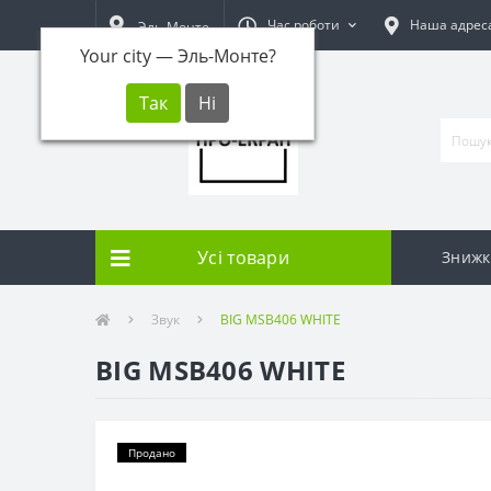
Час роботи
Наша адрес
Эль-Монте
Your city —
Эль-Монте
?
Усі товари
Знижк
Звук
BIG MSB406 WHITE
BIG MSB406 WHITE
Продано