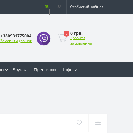
RU
UA
Особистий кабінет
0 грн.
0
+380931775004
Зробити
Замовити дзвінок
замовлення
ло
Звук
Прес-воли
Інфо