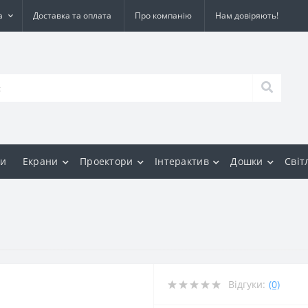
а
Доставка та оплата
Про компанію
Нам довіряють!
и
Екрани
Проектори
Інтерактив
Дошки
Світ
Відгуки:
(0)