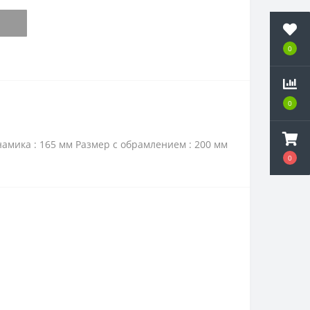
0
0
мика : 165 мм Размер с обрамлением : 200 мм
0