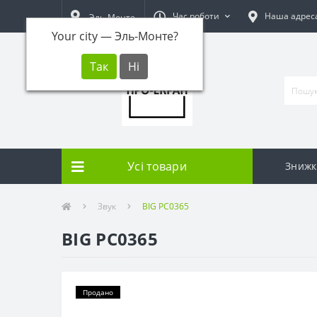
Час роботи
Наша адрес
Эль-Монте
Your city —
Эль-Монте
?
Усі товари
Знижк
Звук
BIG PC0365
BIG PC0365
Продано