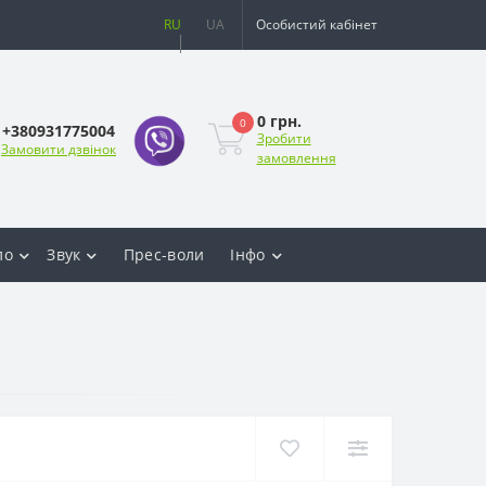
RU
UA
Особистий кабінет
0 грн.
0
+380931775004
Зробити
Замовити дзвінок
замовлення
ло
Звук
Прес-воли
Інфо