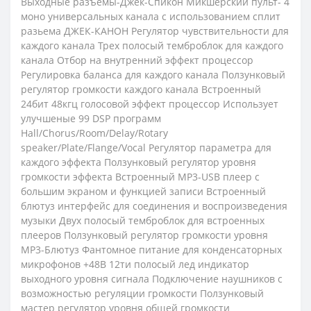
Выходные разъемы-Джек-Спикон Микшерский пульт- 4
моно универсальных канала с использованием сплит
разьема ДЖЕК-КАНОН Регулятор чувствительности для
каждого канала Трех полосый темброблок для каждого
канала Отбор на внутренний эффект процессор
Регулировка баланса для каждого канала Ползунковый
регулятор громкости каждого канала Встроенный
24бит 48кгц голосовой эффект процессор Использует
улучшеные 99 DSP программ
Hall/Chorus/Room/Delay/Rotary
speaker/Plate/Flange/Vocal Регулятор параметра для
каждого эффекта Ползунковый регулятор уровня
громкости эффекта Встроенный MP3-USB плеер с
большим экраном и функцией записи Встроенный
блютуз интерфейс для соединения и воспроизведения
музыки Двух полосый темброблок для встроенных
плееров Ползунковый регулятор громкости уровня
MP3-Блютуз Фантомное питание для конденсаторных
микрофонов +48В 12ти полосый лед индикатор
выходного уровня сигнала Подключение наушников с
возможностью регуляции громкости Ползунковый
мастер регулятор уровня общей громкости