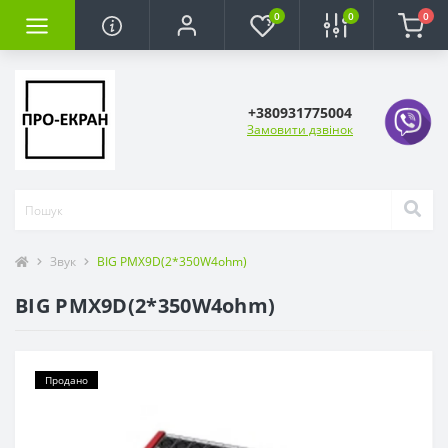
0
0
0
+380931775004
Замовити дзвінок
Звук
BIG PMX9D(2*350W4ohm)
BIG PMX9D(2*350W4ohm)
Продано