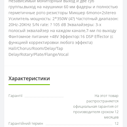
Независимый мониторный выход и две суб
группы,выход на наушники 60 мм фадеры и полностью
герметичные рото резисторы Микшер 6mono+2stereo
Усилитель мощность: 2*350W (4?) Частотный диапазон:
20Hz-20KHz S/N rate: ? 105 dB Эквалайзеры: 3-х
полосый эквалайзер на каждом канале,7-ми по выходу
Фантомное питание +48V Эффектор:16 DSP Effector (с
функцией корректировки любого эффекта)
Hall/Chorus/Room/Delay/Tap
Delay/Rotary/Plate/Flange/Vocal
Характеристики
Гарантії
На этот товар
распространяется
официальная гарантия от
производителя сроком 12
месяцев
Гарантійний термін
12