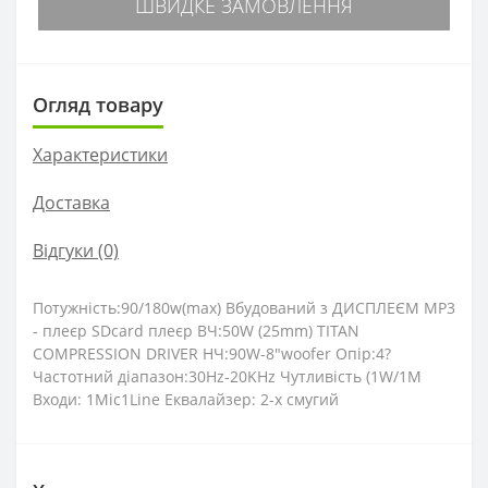
ШВИДКЕ ЗАМОВЛЕННЯ
Огляд товару
Характеристики
Доставка
Відгуки (0)
Потужність:90/180w(max) Вбудований з ДИСПЛЕЄМ MP3
- плеєр SDcard плеєр ВЧ:50W (25mm) TITAN
COMPRESSION DRIVER НЧ:90W-8"woofer Опір:4?
Частотний діапазон:30Hz-20KHz Чутливість (1W/1M
Входи: 1Mic1Line Еквалайзер: 2-х смугий