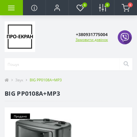
0
0
0
+380931775004
Замовити дзвінок
Звук
BIG PP0108A+MP3
BIG PP0108A+MP3
Продано