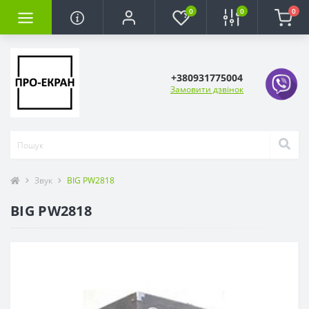
0
0
0
+380931775004
Замовити дзвінок
Звук
BIG PW2818
BIG PW2818