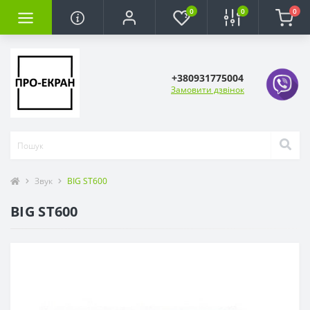
0
0
0
+380931775004
Замовити дзвінок
Звук
BIG ST600
BIG ST600