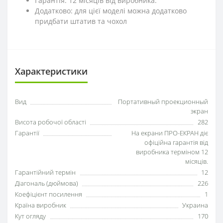
Гарантія: 12 місяців від виробника.
Додатково: для цієї моделі можна додатково
придбати штатив та чохол
Характеристики
Вид
Портативный проекционный
экран
Висота робочої області
282
Гарантії
На екрани ПРО-ЕКРАН діє
офіційна гарантія від
виробника терміном 12
місяців.
Гарантійний термін
12
Діагональ (дюймова)
226
Коефіцієнт посилення
1
Країна виробник
Украина
Кут огляду
170