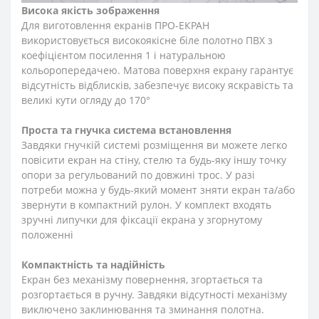
Висока якість зображення
Для виготовлення екранів ПРО-ЕКРАН
використовується високоякісне біле полотно ПВХ з
коефіцієнтом посилення 1 і натуральною
кольоропередачею. Матова поверхня екрану гарантує
відсутність відблисків, забезпечує високу яскравість та
великі кути огляду до 170°
Проста та гнучка система встановлення
Завдяки гнучкій системі розміщення ви можете легко
повісити екран на стіну, стелю та будь-яку іншу точку
опори за регульований по довжині трос. У разі
потреби можна у будь-який момент зняти екран та/або
звернути в компактний рулон. У комплект входять
зручні липучки для фіксації екрана у згорнутому
положенні
Компактність та надійність
Екран без механізму повернення, згортається та
розгортається в ручну. Завдяки відсутності механізму
виключено заклинювання та зминання полотна.