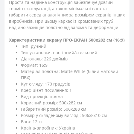
Проста та надійна конструкція забезпечує довгий
термін експлуатації, а також мінімальні вага та
габарити серед аналогічних за розміром екранів інших
виробників. При цьому каркас із хромованих труб
надійно захищає полотно від заломів та деформацій.
Характеристики екрану ПРО-ЕКРАН 500х282 см (16:9)
Тип: ручний
Тип установки: настінний/стельовий
Діагональ: 226 дюймів
Формат: 16:9
Матеріал полотна: Matte White (білий матовий
ПВХ)
Кут огляду: 170 градусів
Коефіцієнт посилення: 1
Вид проекції: пряма
Корисний розмір: 500х282 см
Габаритний розмір: 506х288 см
Розмір у складеному вигляді: 506х8х10 см
Вага: 12 кг
Країна-виробник: Україна