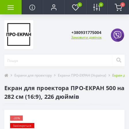
0
0
0
+380931775004
Замовити дзвінок
Екрани для проектору
Екрани ПРО-ЕКРАН (Україна)
Екран для
Екран для проектора ПРО-ЕКРАН 500 на
282 см (16:9), 226 дюймів
-20%
Закінчується