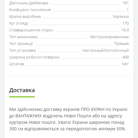
Діагональ (дюймова)
181
Коефіцієнт посилення
1
Країна виробник
Украина
Кут огляду
170
Співвідношення сторін
16:9
Тип механизма
Моторизированные
Тип проекції
Прямая
Тип установки
Настенный/потолочный
Ширина робочої поверхні
400
Штатив
Нет
Доставка
Ми здійснюємо доставку екранів ПРО-ЕКРАН по Україні
до ВАНТАЖНИХ відділень Нової Пошти або на адресу
кур'єром Нової пошти. Увага! Екрани шириною понад
300 см відправляються за передоплатою мінімум 50%.