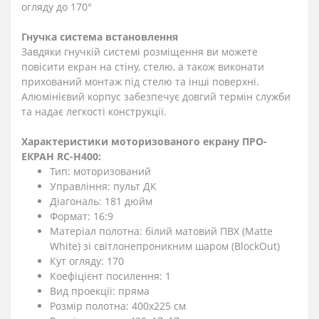
огляду до 170°
Гнучка система встановлення
Завдяки гнучкій системі розміщення ви можете
повісити екран на стіну, стелю, а також виконати
прихований монтаж під стелю та інші поверхні.
Алюмінієвий корпус забезпечує довгий термін служби
та надає легкості конструкції.
Характеристики моторизованого екрану ПРО-
ЕКРАН RC-H400:
Тип: моторизований
Управління: пульт ДК
Діагональ: 181 дюйм
Формат: 16:9
Матеріал полотна: білий матовий ПВХ (Matte
White) зі світлонепроникним шаром (BlockOut)
Кут огляду: 170
Коефіцієнт посилення: 1
Вид проекції: пряма
Розмір полотна: 400х225 см