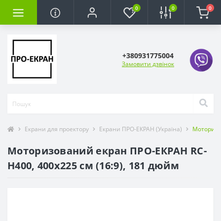
0
0
0
+380931775004
Замовити дзвінок
Екрани для проектору
Екрани ПРО-ЕКРАН (Україна)
Моторизо
Моторизований екран ПРО-ЕКРАН RC-
H400, 400х225 см (16:9), 181 дюйм