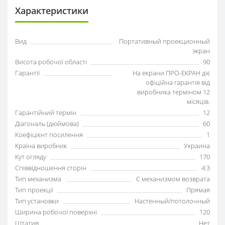
Характеристики
Вид
Портативный проекционный
экран
Висота робочої області
90
Гарантії
На екрани ПРО-ЕКРАН діє
офіційна гарантія від
виробника терміном 12
місяців.
Гарантійний термін
12
Діагональ (дюймова)
60
Коефіцієнт посилення
1
Країна виробник
Украина
Кут огляду
170
Співвідношення сторін
4:3
Тип механизма
С механизмом возврата
Тип проекції
Прямая
Тип установки
Настенный/потолочный
Ширина робочої поверхні
120
Штатив
Нет