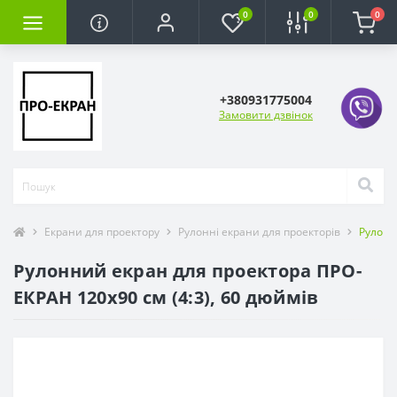
0
0
0
+380931775004
Замовити дзвінок
Екрани для проектору
Рулонні екрани для проекторів
Рулонн
Рулонний екран для проектора ПРО-
ЕКРАН 120х90 см (4:3), 60 дюймів