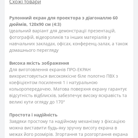
Схожі товари
Рулонний екран для проектора з діагоналлю 60
дюймів, 120х90 см (4:3)
Ідеальний варіант для демонстрації презентацій,
фотографій, відеороликів та інших матеріалів у
навчальних закладах, офісах, конференц-залах, а також
домашнього перегляду
Висока якість зображення
Для виготовлення екранів ПРО-ЕКРАН
використовується високоякісне біле полотно ПВХ з
коефіцієнтом посилення 1 і натуральною
кольоропередачею. Матова поверхня екрану гарантує
відсутність відблисків, забезпечує високу яскравість та
великі кути огляду до 170°
Простота і надійність
Завдяки простому та надійному механізму з фіксацією
можна виставити будь-яку зручну висоту екрана в
межах його розмірів. Згортання та розгортання екрана