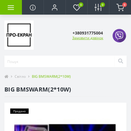
0
0
0
+380931775004
Замовити дзвінок
Світло
BIG BMSWARM(2*10W)
BIG BMSWARM(2*10W)
Продано