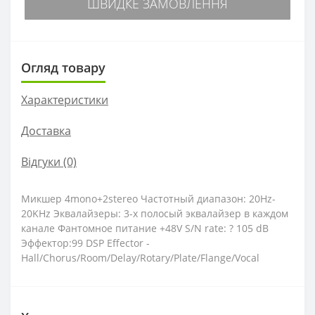
ШВИДКЕ ЗАМОВЛЕННЯ
Огляд товару
Характеристики
Доставка
Відгуки (0)
Микшер 4mono+2stereo Частотный диапазон: 20Hz-
20KHz Эквалайзеры: 3-х полосый эквалайзер в каждом
канале Фантомное питание +48V S/N rate: ? 105 dB
Эффектор:99 DSP Effector -
Hall/Chorus/Room/Delay/Rotary/Plate/Flange/Vocal